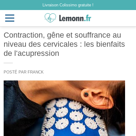
Livraison Colissimo gratuite !
Toggle
navigation
Contraction, gêne et souffrance au
niveau des cervicales : les bienfaits
de l'acupression
POSTÉ PAR FRANCK