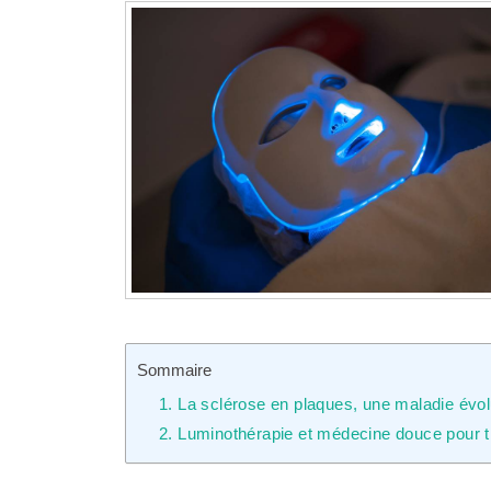
Sommaire
1. La sclérose en plaques, une maladie évol
2. Luminothérapie et médecine douce pour tr