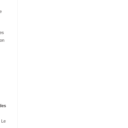
e
les
ion
des
. Le