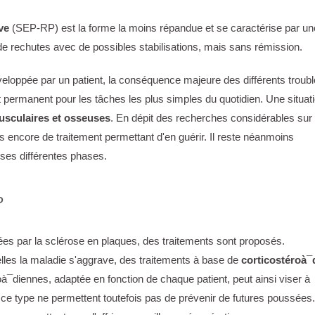
ve
(SEP-RP) est la forme la moins répandue et se caractérise par un
de rechutes avec de possibles stabilisations, mais sans rémission.
veloppée par un patient, la conséquence majeure des différents troub
ermanent pour les tâches les plus simples du quotidien. Une situat
usculaires et osseuses
. En dépit des recherches considérables sur
s encore de traitement permettant d'en guérir. Il reste néanmoins
t ses différentes phases.
P
s par la sclérose en plaques, des traitements sont proposés.
les la maladie s'aggrave, des traitements à base de
corticostéroà¯
oà¯diennes, adaptée en fonction de chaque patient, peut ainsi viser à
de ce type ne permettent toutefois pas de prévenir de futures poussées