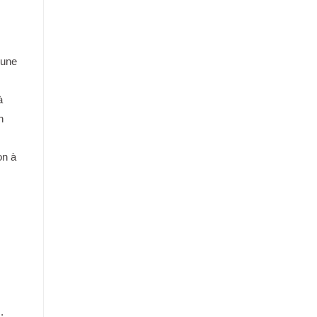
'une
à
n
on à
.